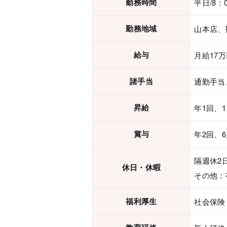
勤務時間
平日/8：
勤務地域
山本店、
給与
月給17
諸手当
通勤手当
昇給
年1回、1
賞与
年2回、6
隔週休2
休日・休暇
その他：
福利厚生
社会保険