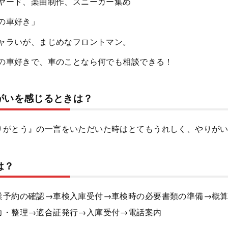
ヤード、楽曲制作、スニーカー集め
の車好き」
ャラいが、まじめなフロントマン。
の車好きで、車のことなら何でも相談できる！
がいを感じるときは？
りがとう』の一言をいただいた時はとてもうれしく、やりが
は？
業予約の確認→車検入庫受付→車検時の必要書類の準備→概
力・整理→適合証発行→入庫受付→電話案内