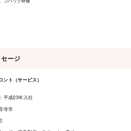
、コバック研修
ッセージ
フロント（サービス）
：平成23年入社
音寺市
型