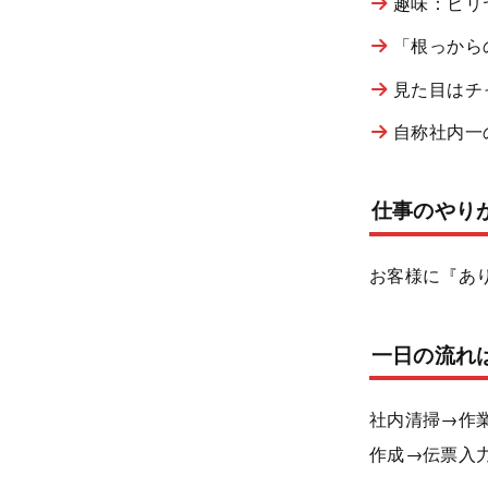
趣味：ビリ
「根っから
見た目はチ
自称社内一
仕事のやり
お客様に『あ
一日の流れ
社内清掃→作
作成→伝票入