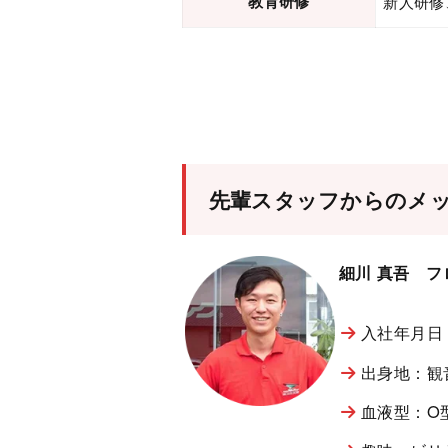
教育研修
新人研修
先輩スタッフからのメ
細川 真吾 
入社年月日
出身地：観
血液型：O