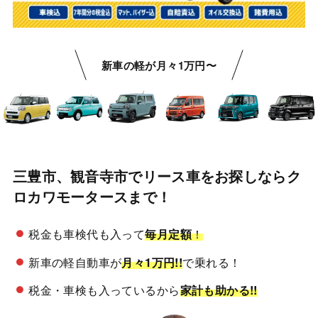
新車の軽が月々1万円〜
三豊市、観音寺市でリース車をお探しならク
ロカワモータースまで！
税金も車検代も入って
毎月定額
！
新車の軽自動車が
月々1万円!!
で乗れる！
税金・車検も入っているから
家計も助かる!!