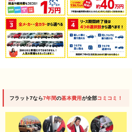
フラット7なら
7年間
の
基本費用
が全部
コミコミ！