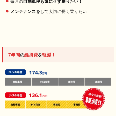
毎月の
自動車税も気にせず乗りたい！
メンテナンス
をして大切に長く乗りたい！
7年間
の
維持費
を
軽減！